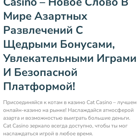
Casino – Новое Слово В
Мире Азартных
Развлечений С
Щедрыми Бонусами,
Увлекательными Играми
И Безопасной
Платформой!
Присоединяйся к котам в казино Cat Casino – лучшем
онлайн-казино на рынке! Наслаждайся атмосферой
азарта и возможностью выиграть большие деньги.
Cat Casino зеркало всегда доступно, чтобы ты мог
наслаждаться игрой в любое время.