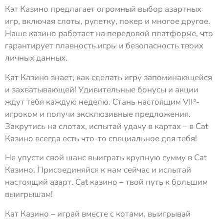
Кэт Казино предлагает огромный выбор азартных
игр, включая слоты, рулетку, покер и многое другое.
Наше казино работает на передовой платформе, что
гарантирует плавность игры и безопасность твоих
личных данных.
Кат Казино знает, как сделать игру запоминающейся
и захватывающей! Удивительные бонусы и акции
ждут тебя каждую неделю. Стань настоящим VIP-
игроком и получи эксклюзивные предложения.
Закрутись на слотах, испытай удачу в картах – в Cat
Казино всегда есть что-то специальное для тебя!
Не упусти свой шанс выиграть крупную сумму в Cat
Казино. Присоединяйся к нам сейчас и испытай
настоящий азарт. Cat казино – твой путь к большим
выигрышам!
Кат Казино – играй вместе с котами, выигрывай