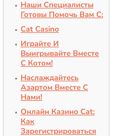
Наши Специалисты
Готовы Помочь Вам С:
Cat Casino
Играйте И
Выигрывайте Вместе
С Котом!
Наслаждайтесь
Азартом Вместе С
Нами!
Онлайн Казино Cat:
Как
Зарегистрироваться