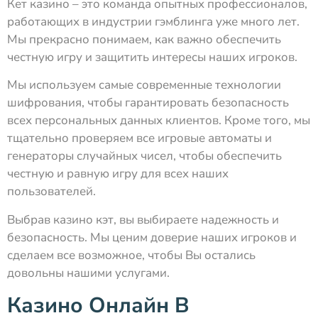
Кет казино – это команда опытных профессионалов,
работающих в индустрии гэмблинга уже много лет.
Мы прекрасно понимаем, как важно обеспечить
честную игру и защитить интересы наших игроков.
Мы используем самые современные технологии
шифрования, чтобы гарантировать безопасность
всех персональных данных клиентов. Кроме того, мы
тщательно проверяем все игровые автоматы и
генераторы случайных чисел, чтобы обеспечить
честную и равную игру для всех наших
пользователей.
Выбрав казино кэт, вы выбираете надежность и
безопасность. Мы ценим доверие наших игроков и
сделаем все возможное, чтобы Вы остались
довольны нашими услугами.
Казино Онлайн В