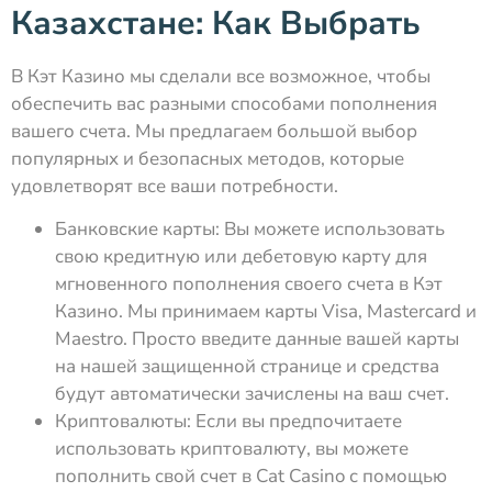
Казахстане: Как Выбрать
В Кэт Казино мы сделали все возможное, чтобы
обеспечить вас разными способами пополнения
вашего счета. Мы предлагаем большой выбор
популярных и безопасных методов, которые
удовлетворят все ваши потребности.
Банковские карты: Вы можете использовать
свою кредитную или дебетовую карту для
мгновенного пополнения своего счета в Кэт
Казино. Мы принимаем карты Visa, Mastercard и
Maestro. Просто введите данные вашей карты
на нашей защищенной странице и средства
будут автоматически зачислены на ваш счет.
Криптовалюты: Если вы предпочитаете
использовать криптовалюту, вы можете
пополнить свой счет в Cat Casino с помощью