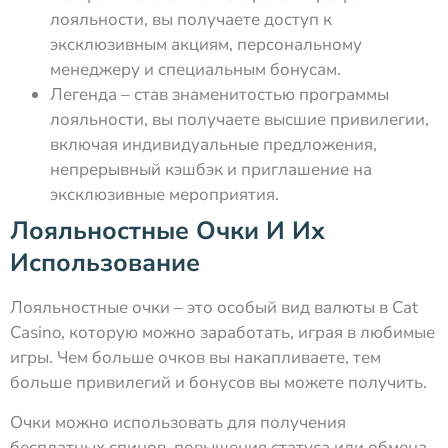
лояльности, вы получаете доступ к
эксклюзивным акциям, персональному
менеджеру и специальным бонусам.
Легенда – став знаменитостью программы
лояльности, вы получаете высшие привилегии,
включая индивидуальные предложения,
непрерывный кэшбэк и приглашение на
эксклюзивные мероприятия.
Лояльностные Очки И Их
Использование
Лояльностные очки – это особый вид валюты в Cat
Casino, которую можно заработать, играя в любимые
игры. Чем больше очков вы накапливаете, тем
больше привилегий и бонусов вы можете получить.
Очки можно использовать для получения
бесплатных спинов, повышения статуса или обмена