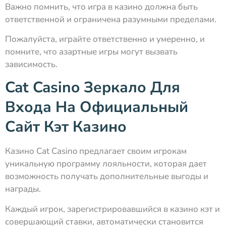
Важно помнить, что игра в казино должна быть
ответственной и ограничена разумными пределами.
Пожалуйста, играйте ответственно и умеренно, и
помните, что азартные игры могут вызвать
зависимость.
Cat Casino Зеркало Для
Входа На Официальный
Сайт Кэт Казино
Казино Cat Casino предлагает своим игрокам
уникальную программу лояльности, которая дает
возможность получать дополнительные выгоды и
награды.
Каждый игрок, зарегистрировавшийся в казино кэт и
совершающий ставки, автоматически становится