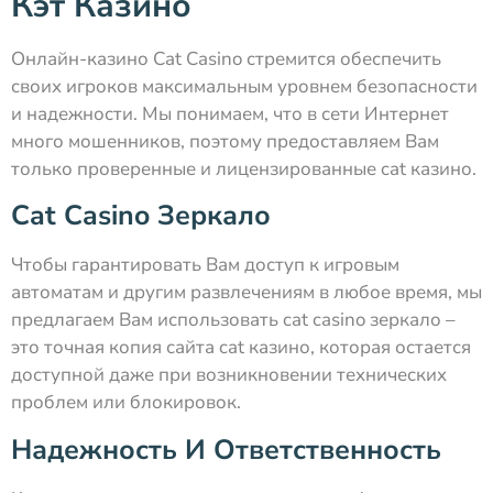
Кэт Казино
Онлайн-казино Cat Casino стремится обеспечить
своих игроков максимальным уровнем безопасности
и надежности. Мы понимаем, что в сети Интернет
много мошенников, поэтому предоставляем Вам
только проверенные и лицензированные cat казино.
Cat Casino Зеркало
Чтобы гарантировать Вам доступ к игровым
автоматам и другим развлечениям в любое время, мы
предлагаем Вам использовать cat casino зеркало –
это точная копия сайта cat казино, которая остается
доступной даже при возникновении технических
проблем или блокировок.
Надежность И Ответственность