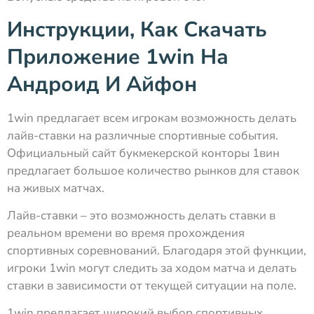
Инструкции, Как Скачать
Приложение 1win На
Андроид И Айфон
1win предлагает всем игрокам возможность делать
лайв-ставки на различные спортивные события.
Официальный сайт букмекерской конторы 1вин
предлагает большое количество рынков для ставок
на живых матчах.
Лайв-ставки – это возможность делать ставки в
реальном времени во время прохождения
спортивных соревнований. Благодаря этой функции,
игроки 1win могут следить за ходом матча и делать
ставки в зависимости от текущей ситуации на поле.
1win предлагает широкий выбор спортивных