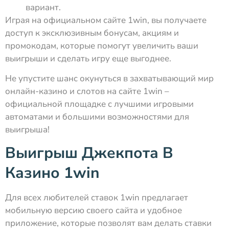
вариант.
Играя на официальном сайте 1win, вы получаете
доступ к эксклюзивным бонусам, акциям и
промокодам, которые помогут увеличить ваши
выигрыши и сделать игру еще выгоднее.
Не упустите шанс окунуться в захватывающий мир
онлайн-казино и слотов на сайте 1win –
официальной площадке с лучшими игровыми
автоматами и большими возможностями для
выигрыша!
Выигрыш Джекпота В
Казино 1win
Для всех любителей ставок 1win предлагает
мобильную версию своего сайта и удобное
приложение, которые позволят вам делать ставки