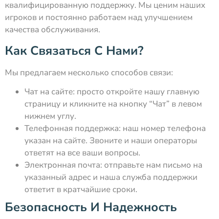
квалифицированную поддержку. Мы ценим наших
игроков и постоянно работаем над улучшением
качества обслуживания.
Как Связаться С Нами?
Мы предлагаем несколько способов связи:
Чат на сайте: просто откройте нашу главную
страницу и кликните на кнопку “Чат” в левом
нижнем углу.
Телефонная поддержка: наш номер телефона
указан на сайте. Звоните и наши операторы
ответят на все ваши вопросы.
Электронная почта: отправьте нам письмо на
указанный адрес и наша служба поддержки
ответит в кратчайшие сроки.
Безопасность И Надежность