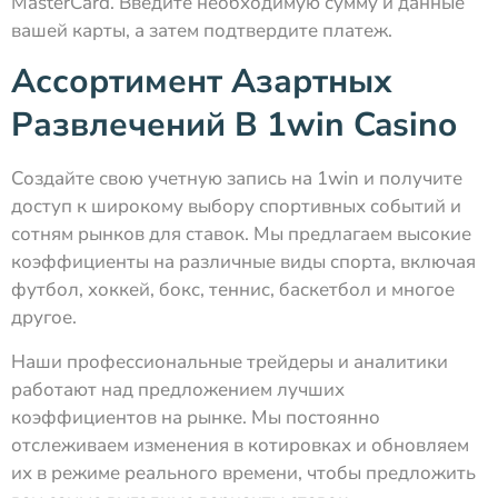
MasterCard. Введите необходимую сумму и данные
вашей карты, а затем подтвердите платеж.
Ассортимент Азартных
Развлечений В 1win Casino
Создайте свою учетную запись на 1win и получите
доступ к широкому выбору спортивных событий и
сотням рынков для ставок. Мы предлагаем высокие
коэффициенты на различные виды спорта, включая
футбол, хоккей, бокс, теннис, баскетбол и многое
другое.
Наши профессиональные трейдеры и аналитики
работают над предложением лучших
коэффициентов на рынке. Мы постоянно
отслеживаем изменения в котировках и обновляем
их в режиме реального времени, чтобы предложить