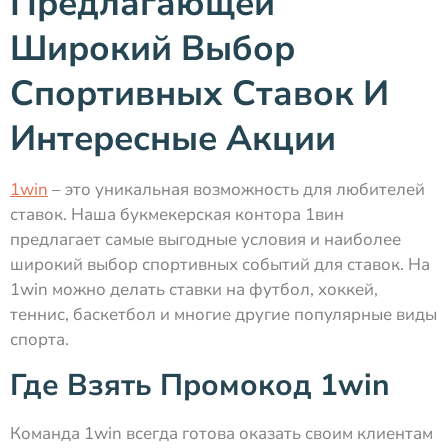
Предлагающей
Широкий Выбор
Спортивных Ставок И
Интересные Акции
1win
– это уникальная возможность для любителей
ставок. Наша букмекерская контора 1вин
предлагает самые выгодные условия и наиболее
широкий выбор спортивных событий для ставок. На
1win можно делать ставки на футбол, хоккей,
теннис, баскетбол и многие другие популярные виды
спорта.
Где Взять Промокод 1win
Команда 1win всегда готова оказать своим клиентам