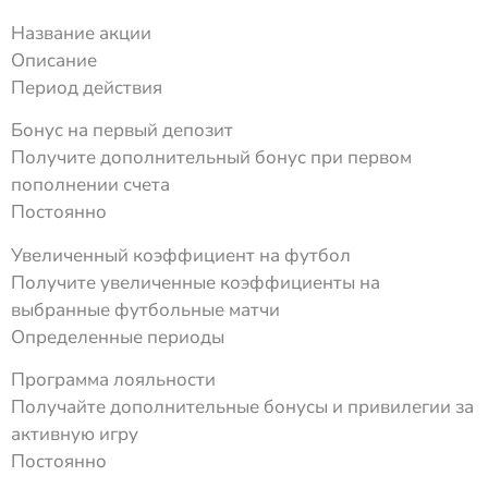
Название акции
Описание
Период действия
Бонус на первый депозит
Получите дополнительный бонус при первом
пополнении счета
Постоянно
Увеличенный коэффициент на футбол
Получите увеличенные коэффициенты на
выбранные футбольные матчи
Определенные периоды
Программа лояльности
Получайте дополнительные бонусы и привилегии за
активную игру
Постоянно