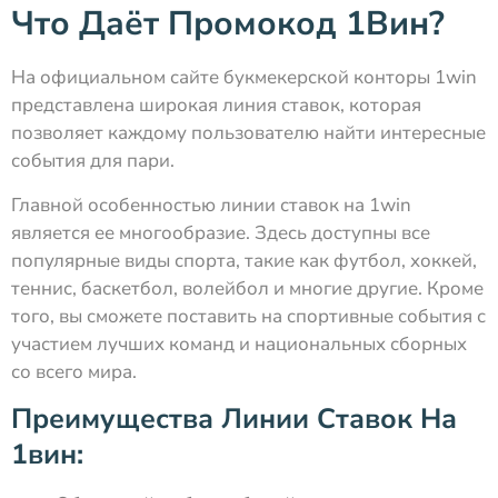
Что Даёт Промокод 1Вин?
На официальном сайте букмекерской конторы 1win
представлена широкая линия ставок, которая
позволяет каждому пользователю найти интересные
события для пари.
Главной особенностью линии ставок на 1win
является ее многообразие. Здесь доступны все
популярные виды спорта, такие как футбол, хоккей,
теннис, баскетбол, волейбол и многие другие. Кроме
того, вы сможете поставить на спортивные события с
участием лучших команд и национальных сборных
со всего мира.
Преимущества Линии Ставок На
1вин: