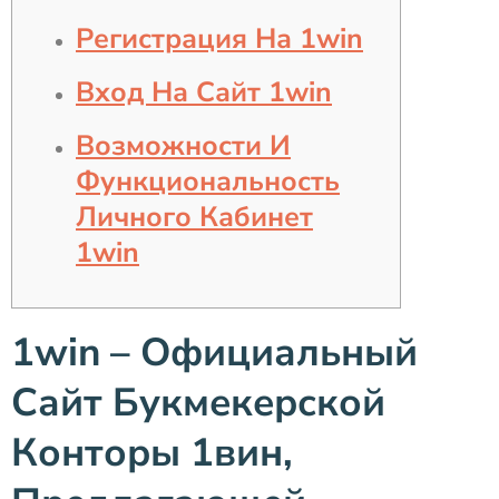
Регистрация На 1win
Вход На Сайт 1win
Возможности И
Функциональность
Личного Кабинет
1win
1win – Официальный
Сайт Букмекерской
Конторы 1вин,