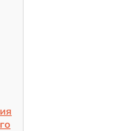
ия
го