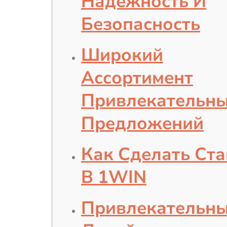
Надежность И
Безопасность
Широкий
Ассортимент
Привлекательн
Предложений
Как Сделать Ста
В 1WIN
Привлекательн