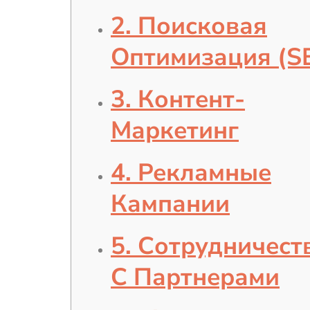
2. Поисковая
Оптимизация (S
3. Контент-
Маркетинг
4. Рекламные
Кампании
5. Сотрудничест
С Партнерами