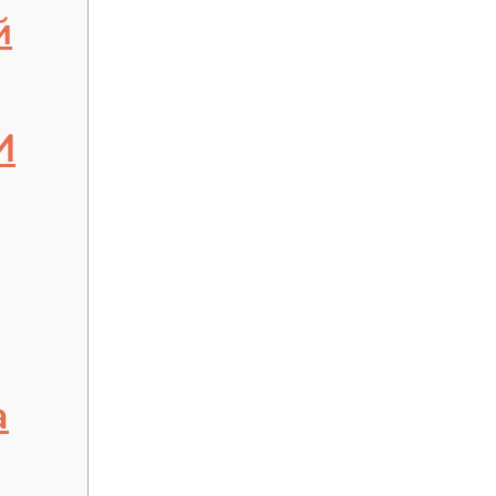
й
И
а