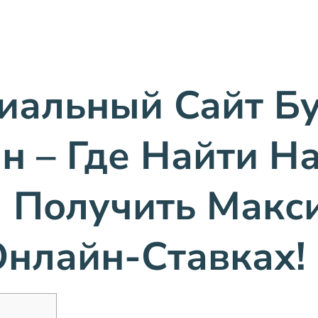
иальный Сайт Б
н – Где Найти Н
И Получить Макс
нлайн-Ставках!