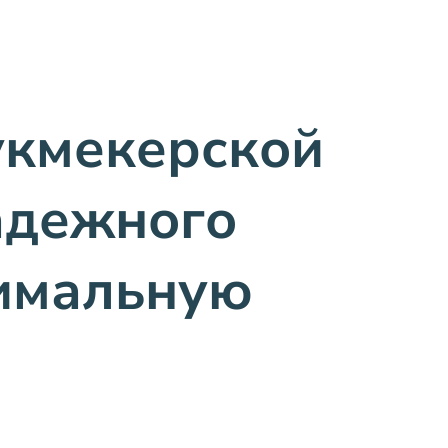
укмекерской
адежного
имальную