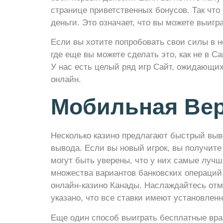
странице приветственных бонусов. Так что
деньги. Это означает, что вы можете выигр
Если вы хотите попробовать свои силы в н
где еще вы можете сделать это, как не в 
У нас есть целый ряд игр Сайт, ожидающих
онлайн.
Мобильная Вер
Несколько казино предлагают быстрый выво
вывода. Если вы новый игрок, вы получите
могут быть уверены, что у них самые лучш
множества вариантов банковских операций
онлайн-казино Канады. Наслаждайтесь отме
указано, что все ставки имеют установл
Еще один способ выиграть бесплатные вра