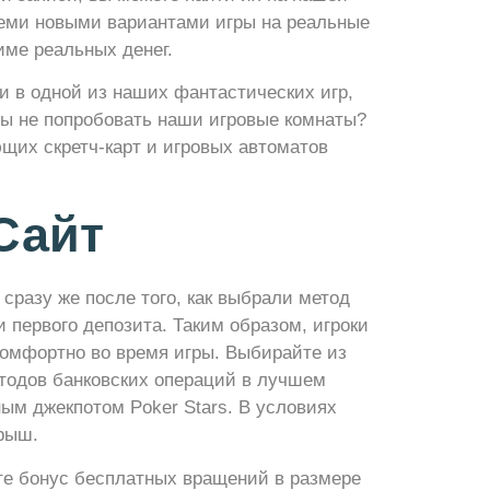
всеми новыми вариантами игры на реальные
жиме реальных денег.
и в одной из наших фантастических игр,
 бы не попробовать наши игровые комнаты?
щих скретч-карт и игровых автоматов
Сайт
сразу же после того, как выбрали метод
 первого депозита. Таким образом, игроки
 комфортно во время игры. Выбирайте из
тодов банковских операций в лучшем
ым джекпотом Poker Stars. В условиях
рыш.
те бонус бесплатных вращений в размере