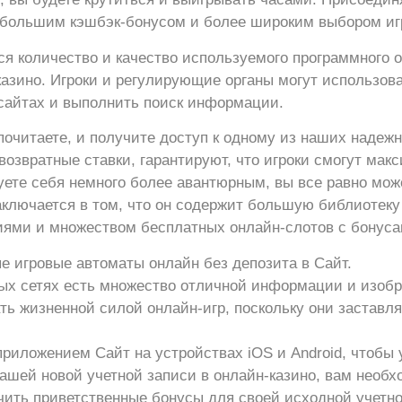
 большим кэшбэк-бонусом и более широким выбором иг
ся количество и качество используемого программного о
азино. Игроки и регулирующие органы могут использова
айтах и ​​выполнить поиск информации.
почитаете, и получите доступ к одному из наших надеж
озвратные ставки, гарантируют, что игроки смогут мак
те себя немного более авантюрным, вы все равно может
аключается в том, что он содержит большую библиотеку
ями и множеством бесплатных онлайн-слотов с бонуса
ые игровые автоматы онлайн без депозита в Сайт.
ых сетях есть множество отличной информации и изобр
 жизненной силой онлайн-игр, поскольку они заставляют
риложением Сайт на устройствах iOS и Android, чтобы 
шей новой учетной записи в онлайн-казино, вам необх
чить приветственные бонусы для своей исходной учетно