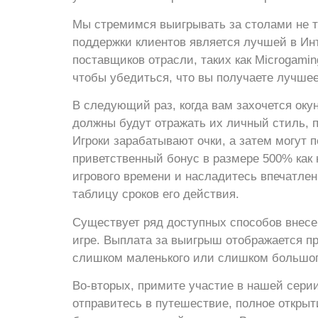
Мы стремимся выигрывать за столами не то
поддержки клиентов является лучшей в Ин
поставщиков отрасли, таких как Microgamin
чтобы убедиться, что вы получаете лучше
В следующий раз, когда вам захочется окун
должны будут отражать их личный стиль, п
Игроки зарабатывают очки, а затем могут 
приветственный бонус в размере 500% как
игрового времени и насладитесь впечатлен
таблицу сроков его действия.
Существует ряд доступных способов внесен
игре. Выплата за выигрыш отображается пря
слишком маленького или слишком большог
Во-вторых, примите участие в нашей серии и
отправитесь в путешествие, полное открыт