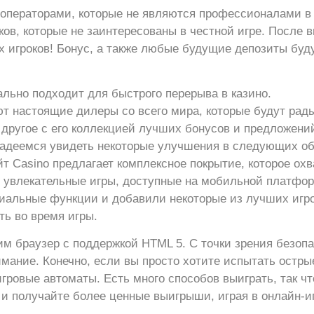
операторами, которые не являются профессионалами в 
ов, которые не заинтересованы в честной игре. После 
х игроков! Бонус, а также любые будущие депозиты буд
льно подходит для быстрого перерыва в казино.
ют настоящие дилеры со всего мира, которые будут ра
 другое с его коллекцией лучших бонусов и предложени
адеемся увидеть некоторые улучшения в следующих об
йт Casino предлагает комплексное покрытие, которое ох
увлекательные игры, доступные на мобильной платформ
иальные функции и добавили некоторые из лучших игров
ть во время игры.
м браузер с поддержкой HTML 5. С точки зрения безопа
имание. Конечно, если вы просто хотите испытать остр
гровые автоматы. Есть много способов выиграть, так чт
и получайте более ценные выигрыши, играя в онлайн-иг