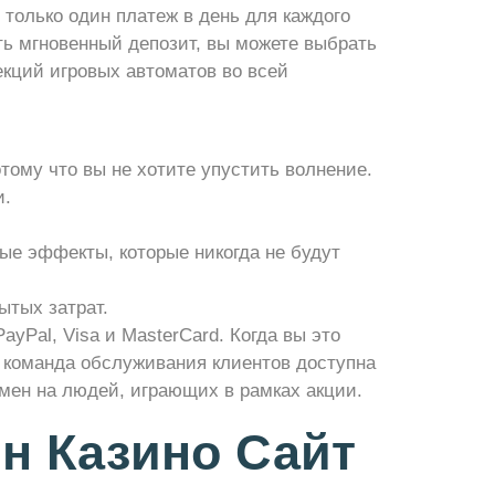
только один платеж в день для каждого
ть мгновенный депозит, вы можете выбрать
лекций игровых автоматов во всей
отому что вы не хотите упустить волнение.
и.
ые эффекты, которые никогда не будут
ытых затрат.
yPal, Visa и MasterCard. Когда вы это
 команда обслуживания клиентов доступна
обмен на людей, играющих в рамках акции.
н Казино Сайт