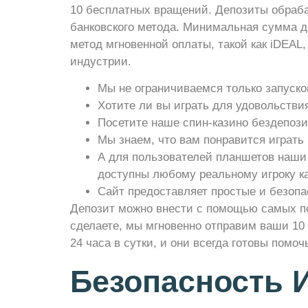
10 бесплатных вращений. Депозиты обраба
банковского метода. Минимальная сумма де
метод мгновенной оплаты, такой как iDEAL,
индустрии.
Мы не ограничиваемся только запуск
Хотите ли вы играть для удовольствия
Посетите наше спин-казино бездепоз
Мы знаем, что вам понравится играть 
А для пользователей планшетов наши 
доступны любому реальному игроку к
Сайт предоставляет простые и безопа
Депозит можно внести с помощью самых поп
сделаете, мы мгновенно отправим ваши 10
24 часа в сутки, и они всегда готовы помо
Безопасность 