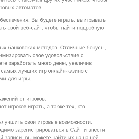
ровых автоматов.
беспечения. Вы будете играть, выигрывать
ть свой веб-сайт, чтобы найти подробную
ных банковских методов. Отличные бонусы,
симизировать свое удовольствие с
е заработать много денег, увеличив
 самых лучших игр онлайн-казино с
ми для игры.
ажений от игроков.
 игроков играть, а также тех, кто
улучшить свои игровые возможности.
одимо зарегистрироваться в Сайт и внести
й записи, вы можете найти их на нашей