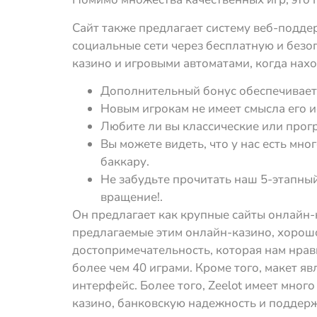
Сайт также предлагает систему веб-поддер
социальные сети через бесплатную и безо
казино и игровыми автоматами, когда нахо
Дополнительный бонус обеспечивает 
Новым игрокам не имеет смысла его и
Любите ли вы классические или прогр
Вы можете видеть, что у нас есть мн
баккару.
Не забудьте прочитать наш 5-этапный
вращение!.
Он предлагает как крупные сайты онлайн-к
предлагаемые этим онлайн-казино, хорошо
достопримечательность, которая нам нрави
более чем 40 играми. Кроме того, макет я
интерфейс. Более того, Zeelot имеет мног
казино, банковскую надежность и поддерж