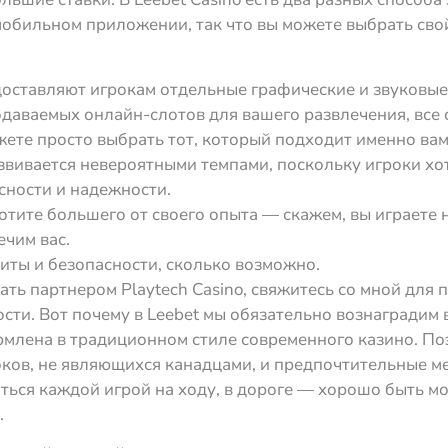
обильном приложении, так что вы можете выбрать сво
оставляют игрокам отдельные графические и звуковы
даваемых онлайн-слотов для вашего развлечения, все
ожете просто выбрать тот, который подходит именно вам
звивается невероятными темпами, поскольку игроки хо
сности и надежности.
отите большего от своего опыта — скажем, вы играете 
ечим вас.
иты и безопасности, сколько возможно.
стать партнером Playtech Casino, свяжитесь со мной д
сти. Вот почему в Leebet мы обязательно вознаградим
лена в традиционном стиле современного казино. По
ков, не являющихся канадцами, и предпочтительные м
ться каждой игрой на ходу, в дороге — хорошо быть м
.