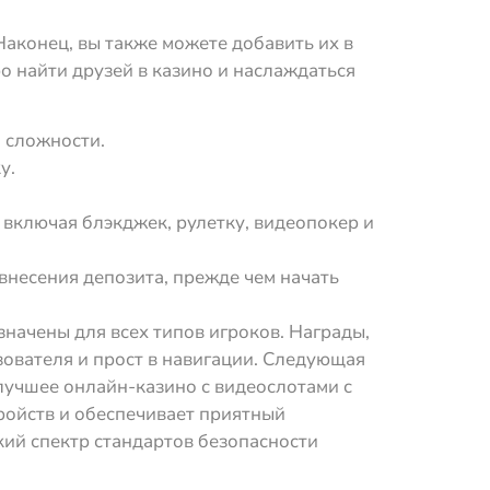
Наконец, вы также можете добавить их в
о найти друзей в казино и наслаждаться
 сложности.
у.
 включая блэкджек, рулетку, видеопокер и
 внесения депозита, прежде чем начать
значены для всех типов игроков. Награды,
ователя и прост в навигации. Следующая
о лучшее онлайн-казино с видеослотами с
тройств и обеспечивает приятный
окий спектр стандартов безопасности