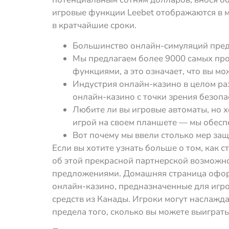
игровые функции Leebet отображаются в м
в кратчайшие сроки.
Большинство онлайн-симуляций пред
Мы предлагаем более 9000 самых про
функциями, а это означает, что вы м
Индустрия онлайн-казино в целом ра
онлайн-казино с точки зрения безопа
Любите ли вы игровые автоматы, но х
игрой на своем планшете — мы обесп
Вот почему мы ввели столько мер защ
Если вы хотите узнать больше о том, как 
об этой прекрасной партнерской возможно
предложениями. Домашняя страница оформ
онлайн-казино, предназначенные для игро
средств из Канады. Игроки могут наслажда
предела того, сколько вы можете выиграть