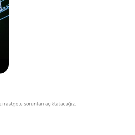
 rastgele sorunları açıklatacağız.