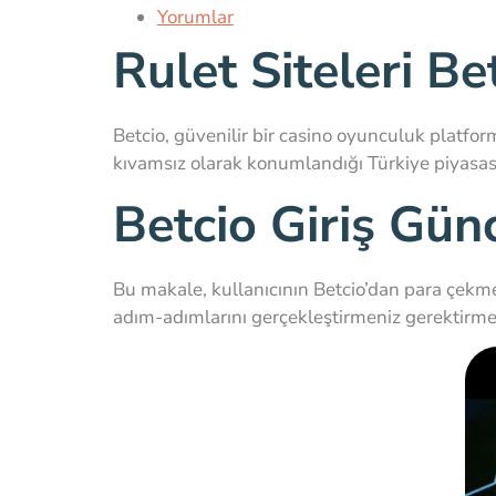
Yorumlar
Rulet Siteleri Be
Betcio, güvenilir bir casino oyunculuk platfor
kıvamsız olarak konumlandığı Türkiye piyasasına
Betcio Giriş Gün
Bu makale, kullanıcının Betcio’dan para çekmeme
adım-adımlarını gerçekleştirmeniz gerektirme