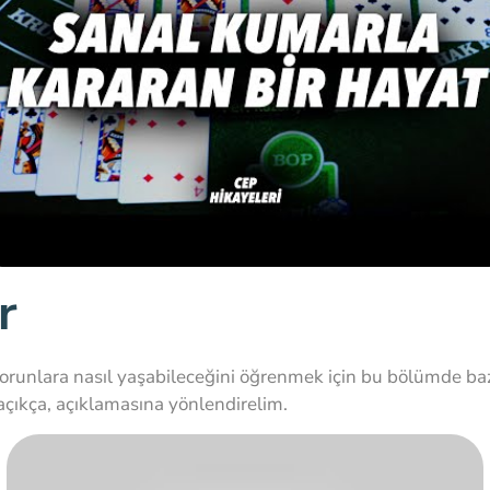
r
orunlara nasıl yaşabileceğini öğrenmek için bu bölümde bazı
açıkça, açıklamasına yönlendirelim.