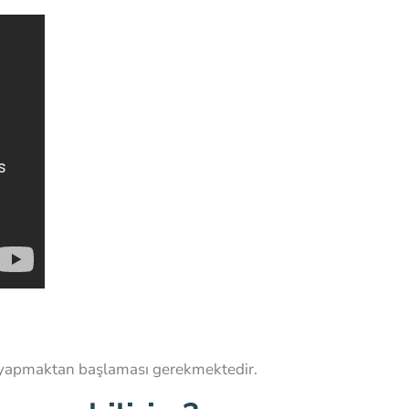
in yapmaktan başlaması gerekmektedir.