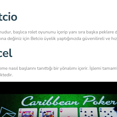
tcio
mudur, başlıca rolet oyununu içerip yanı sıra başka peklere 
 değiniz için Betcio üyelik yaptığınızda güvenilireli ve hızlı
cel
 nasıl başlarını tanıttığı bir yönalımı içerir. İşlemi tamaml
ktedir.