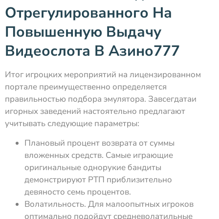
Отрегулированного На
Повышенную Выдачу
Видеослота В Азино777
Итог игроцких мероприятий на лицензированном
портале преимущественно определяется
правильностью подбора эмулятора. Завсегдатаи
игорных заведений настоятельно предлагают
учитывать следующие параметры:
Плановый процент возврата от суммы
вложенных средств. Самые играющие
оригинальные однорукие бандиты
демонстрируют РТП приблизительно
девяносто семь процентов.
Волатильность. Для малоопытных игроков
оптимально подойдут средневолатильные