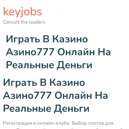
keyjobs
Consult the leaders
Играть В Казино
Азино777 Онлайн На
Реальные Деньги
Играть В Казино
Азино777 Онлайн На
Реальные Деньги
Регистрация в онлайн-клубе. Выбор слотов для