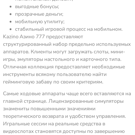
выгодные бонусы;
прозрачные деньги;
мобильную утилиту;
стабильный игровой процесс на мобильном.
Kazino Азино 777 предоставляют
структурированный набор предельно используемых
аппаратов. Клиенты могут загружать слоты, мини-
игры, эмуляторы настольного и карточного типа.
Отличная коллекция предоставляет необходимые
инструменты всякому пользователю найти
гейминговую забаву по своим критериям.
Самые ходовые аппараты чаще всего вставляются на
главной странице. Лицензированные симуляторы
знамениты повышенными значениями
теоретического возврата и удобством управления.
Игральные сессии на реальные средства в
видеослотах становятся доступны по завершению