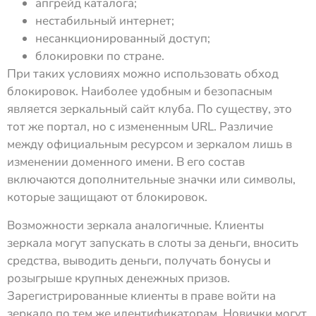
апгрейд каталога;
нестабильный интернет;
несанкционированный доступ;
блокировки по стране.
При таких условиях можно использовать обход
блокировок. Наиболее удобным и безопасным
является зеркальный сайт клуба. По существу, это
тот же портал, но с измененным URL. Различие
между официальным ресурсом и зеркалом лишь в
изменении доменного имени. В его состав
включаются дополнительные значки или символы,
которые защищают от блокировок.
Возможности зеркала аналогичные. Клиенты
зеркала могут запускать в слоты за деньги, вносить
средства, выводить деньги, получать бонусы и
розыгрыше крупных денежных призов.
Зарегистрированные клиенты в праве войти на
зеркало по тем же идентификаторам. Новички могут