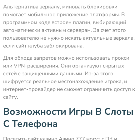
Альтернатива зеркалу, миновать блокировки
помогает мобильное приложение платформы. В
программном коде встроен плагин, выбирающий
автоматически активным серверам. За счет этого
пользователю не нужно искать актуальные зеркала,
если сайт клуба заблокирована.
Для обхода запретов можно использовать прокси
или VPN-расширения. Они организуют скрытых
сетей с защищенными данными. Из-за этого
шифруется реальное местонахождение игрока, и
интернет-провайдер не сможет ограничить доступ к
сайту.
Возможности Игры В Слоты
С Телефона
Посетить сайт казино Азино 777 могут с ПК и