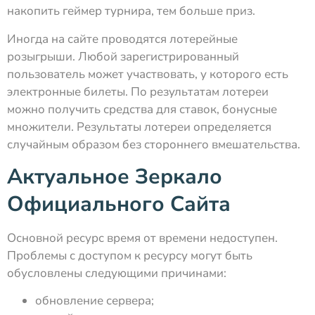
накопить геймер турнира, тем больше приз.
Иногда на сайте проводятся лотерейные
розыгрыши. Любой зарегистрированный
пользователь может участвовать, у которого есть
электронные билеты. По результатам лотереи
можно получить средства для ставок, бонусные
множители. Результаты лотереи определяется
случайным образом без стороннего вмешательства.
Актуальное Зеркало
Официального Сайта
Основной ресурс время от времени недоступен.
Проблемы с доступом к ресурсу могут быть
обусловлены следующими причинами:
обновление сервера;