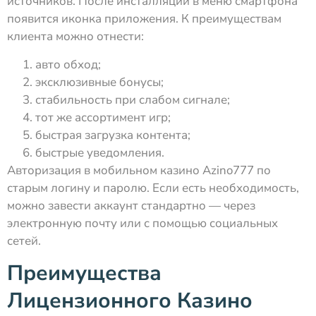
источников. После инсталляции в меню смартфона
появится иконка приложения. К преимуществам
клиента можно отнести:
авто обход;
эксклюзивные бонусы;
стабильность при слабом сигнале;
тот же ассортимент игр;
быстрая загрузка контента;
быстрые уведомления.
Авторизация в мобильном казино Azino777 по
старым логину и паролю. Если есть необходимость,
можно завести аккаунт стандартно — через
электронную почту или с помощью социальных
сетей.
Преимущества
Лицензионного Казино