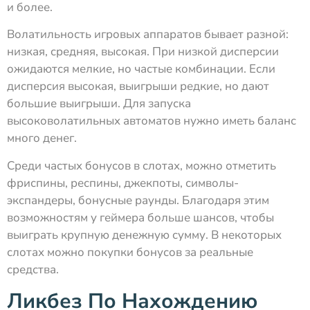
и более.
Волатильность игровых аппаратов бывает разной:
низкая, средняя, высокая. При низкой дисперсии
ожидаются мелкие, но частые комбинации. Если
дисперсия высокая, выигрыши редкие, но дают
большие выигрыши. Для запуска
высоковолатильных автоматов нужно иметь баланс
много денег.
Среди частых бонусов в слотах, можно отметить
фриспины, респины, джекпоты, символы-
экспандеры, бонусные раунды. Благодаря этим
возможностям у геймера больше шансов, чтобы
выиграть крупную денежную сумму. В некоторых
слотах можно покупки бонусов за реальные
средства.
Ликбез По Нахождению