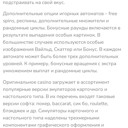
подстраивать на свой вкус.
Дополнительные опции игорных автоматов – free
spins, респины, дополнительные множители и
рандомные циклы. Бонусные раунды включаются в
результате выпадения особых картинок. В
большинстве случаев используются особые
изображения Вайльд, Скаттер или Бонус. В каждом
автомате может быть более трех дополнительных
уровней. К примеру, бонусные вращения с экстра
умножением выплат и рандомные циклы.
Оригинальное casino загружает в ассортимент
популярные версии эмуляторов карточного и
настольного типа. В их перечень входят таковые
версии софта: покер, baccarat, сик бо, roulette,
блэкджек и др. Симуляторы карточного и
настольного типа наделены трехмерными
компонентами графического оформления и