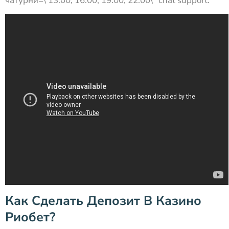
чатурни=\’13:00, 16:00, 19:00, 22:00\” chat support.
Как Сделать Депозит В Казино
Риобет?