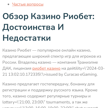
Частые вопросы
Обзор Казино Риобет:
Достоинства И
Недостатки
Казино Риобет — популярное онлайн казино,
предлагающее широкий спектр игр для игроков из
России. Владелец казино — компания Траниэлме
ДАК, лицензия
риобет казино
на дейtility=\’2024-03-
21 13:02:10.172335\’\>issued by Curacao eGaming.
Казино предлагает гостепередачу, бонанку для
регистрации и поддержку русского языка. Кроме
того, казино содержит регулярные турниры и
lottery=\’21:00, 23:00\” tournaments, а так же