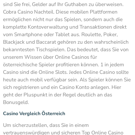
sind Sie frei, Gelder auf Ihr Guthaben zu überweisen.
Cobra Casino Nachteil. Diese mobilen Plattformen
ermöglichen nicht nur das Spielen, sondern auch die
komplette Kontoverwaltung und Transaktionen direkt
vom Smartphone oder Tablet aus. Roulette, Poker,
Blackjack und Baccarat gehören zu den wahrscheinlich
bekanntesten Tischspielen. Das bedeutet, dass Sie von
unserem Wissen über Online Casinos für
österreichische Spieler profitieren können. 1 in jedem
Casino sind die Online Slots. Jedes Online Casino sollte
heute auch mobil verfügbar sein. Als Spieler können Sie
sich registrieren und ein Casino Konto anlegen. Hier
geht der Pluspunkt in der Regel deutlich an das
Bonusgeld.
Casino Vergleich Österreich
Um sicherzustellen, dass Sie in einem
vertrauenswürdigen und sicheren Top Online Casino