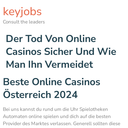
keyjobs
Consult the leaders
Der Tod Von Online
Casinos Sicher Und Wie
Man Ihn Vermeidet
Beste Online Casinos
Österreich 2024
Bei uns kannst du rund um die Uhr Spielotheken
Automaten online spielen und dich auf die besten
Provider des Marktes verlassen. Generell sollten diese