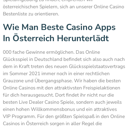
österreichischen Spielern, sich an unserer Online Casino
Bestenliste zu orientieren.
Wie Man Beste Casino Apps
In Österreich Herunterlädt
000 fache Gewinne ermöglichen. Das Online
Glücksspiel in Deutschland befindet sich also auch nach
dem in Kraft treten des neuen Glücksspielstaatsvertrags
im Sommer 2021 immer noch in einer rechtlichen
Grauzone und Übergangsphase. Wir haben die besten
Online Casinos mit den attraktivsten Freispielaktionen
für dich herausgesucht. Dort findet ihr nicht nur die
besten Live Dealer Casino Spiele, sondern auch jeweils
einen hohen Willkommensbonus und ein attraktives
VIP Programm. Für den größten Spielspaß in den Online
Casinos in Österreich sorgen in aller Regel die