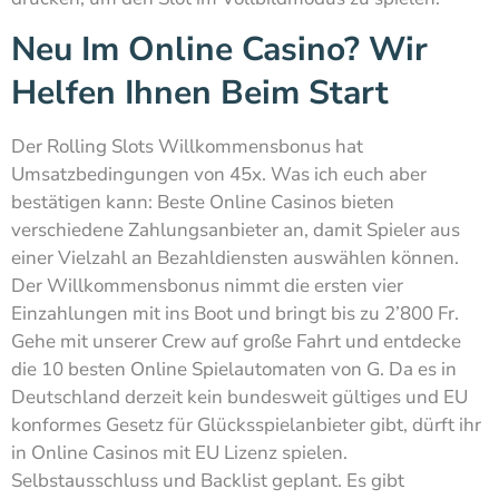
Neu Im Online Casino? Wir
Helfen Ihnen Beim Start
Der Rolling Slots Willkommensbonus hat
Umsatzbedingungen von 45x. Was ich euch aber
bestätigen kann: Beste Online Casinos bieten
verschiedene Zahlungsanbieter an, damit Spieler aus
einer Vielzahl an Bezahldiensten auswählen können.
Der Willkommensbonus nimmt die ersten vier
Einzahlungen mit ins Boot und bringt bis zu 2’800 Fr.
Gehe mit unserer Crew auf große Fahrt und entdecke
die 10 besten Online Spielautomaten von G. Da es in
Deutschland derzeit kein bundesweit gültiges und EU
konformes Gesetz für Glücksspielanbieter gibt, dürft ihr
in Online Casinos mit EU Lizenz spielen.
Selbstausschluss und Backlist geplant. Es gibt