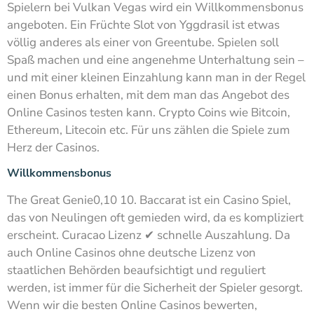
Spielern bei Vulkan Vegas wird ein Willkommensbonus
angeboten. Ein Früchte Slot von Yggdrasil ist etwas
völlig anderes als einer von Greentube. Spielen soll
Spaß machen und eine angenehme Unterhaltung sein –
und mit einer kleinen Einzahlung kann man in der Regel
einen Bonus erhalten, mit dem man das Angebot des
Online Casinos testen kann. Crypto Coins wie Bitcoin,
Ethereum, Litecoin etc. Für uns zählen die Spiele zum
Herz der Casinos.
Willkommensbonus
The Great Genie0,10 10. Baccarat ist ein Casino Spiel,
das von Neulingen oft gemieden wird, da es kompliziert
erscheint. Curacao Lizenz ✔ schnelle Auszahlung. Da
auch Online Casinos ohne deutsche Lizenz von
staatlichen Behörden beaufsichtigt und reguliert
werden, ist immer für die Sicherheit der Spieler gesorgt.
Wenn wir die besten Online Casinos bewerten,