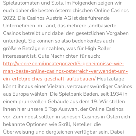
Spielautomaten und Slots. Im Folgenden zeigen wir
euch daher die besten österreichischen Online Casinos
2022. Die Casinos Austria AG ist das führende
Unternehmen im Land, das mehrere landbasierte
Casinos betreibt und dabei den gesetzlichen Vorgaben
unterliegt. Sie können so also bedenkenlos auch
größere Beträge einzahlen, was für High Roller
interessant ist. Gute Nachrichten für euch:
http://vrcore.com/uncategorized/5-geheimnisse-wie-
man-beste-online-casinos-osterreich-verwendet-um-
ein-erfolgreiches-geschaft-aufzubauen/
Heutzutage
könnt ihr aus einer Vielzahl vertrauenswürdiger Casinos
aus Europa wählen. Die Spielbank Baden, seit 1934 in
einem prunkvollen Gebäude aus dem 19. Wir stellen
Ihnen hier unsere 5 Top Auswahl der Online Casinos
vor. Zumindest sollten in seriösen Casinos in Österreich
bekannte Optionen wie Skrill, Neteller, die
Überweisung und dergleichen verfügbar sein. Dabei