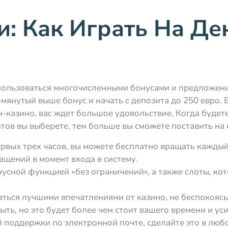
: Как Играть На Де
спользоваться многочисленными бонусами и предложен
мянутый выше бонус и начать с депозита до 250 евро.
казино, вас ждет большое удовольствие. Когда будете 
тов вы выберете, тем больше вы сможете поставить на 
ервых трех часов, вы можете бесплатно вращать кажды
ащений в момент входа в систему.
нусной функцией «без ограничений», а также слоты, к
ться лучшими впечатлениями от казино, не беспокоясь о
ыть, но это будет более чем стоит вашего времени и уси
 поддержки по электронной почте, сделайте это в люб