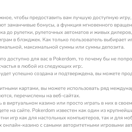
жное, чтобы предоставить вам лучшую доступную игру,
ют заманчивые бонусы, а функция мгновенного вращени
а до рулетки, рулеточных автоматов и живых дилеров
грам в блэкджек. Как только пользователь выбирает иг
имальной, максимальной суммы или суммы депозита.
что доступно для вас в Pokerdom, то почему бы не попр
счастья в любой из следующих игр:.
ь будет успешно создана и подтверждена, вы можете п
итными картами, вы можете использовать ряд междуна
ются, перечислены на веб-сайтах.
ь в виртуальном казино или просто играть в них в сво
йдете на сайте. Pokerdom известен как один из крупней
отни игр как для настольных компьютеров, так и для м
х онлайн-казино с самыми авторитетными игровыми а