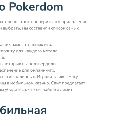
о Pokerdom
язательно стоит проверить это приложение.
м выбрать, мы составили список самых
наших замечательных игр.
епозиту для каждого метода.
яц.
ть которых вы подтвердили.
еспечение для онлайн-игр.
 снятие наличных. Игроки также смогут
пны в мобильном казино. Сайт предлагает
м убедиться, что вы найдете лимит,
обильная