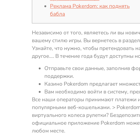
Реклама Pokerdom: как поднять
бабла
Независимо от того, являетесь ли вы нови
вашему стилю игры. Вы вернетесь в раздел
Узнайте, что нужно, чтобы претендовать 
другое…. В течение года будут доступны н
Отправьте свои данные, заполнив фор
поддержки.
Казино Pokerdom предлагает множеств
Вам необходимо войти в систему, пре
Все наши операторы принимают платежи и
популярными веб-кошельками. > Pokerdom
виртуального колеса рулетки? Бездепозит
официальное приложение Pokerdom может п
любом месте.