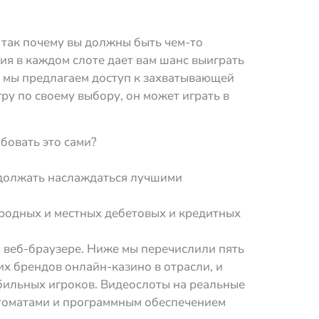
 так почему вы должны быть чем-то
я в каждом слоте дает вам шанс выиграть
, мы предлагаем доступ к захватывающей
ру по своему выбору, он может играть в
обовать это сами?
родолжать наслаждаться лучшими
родных и местных дебетовых и кредитных
ем веб-браузере. Ниже мы перечислили пять
ших брендов онлайн-казино в отрасли, и
обильных игроков. Видеослоты на реальные
втоматами и программным обеспечением