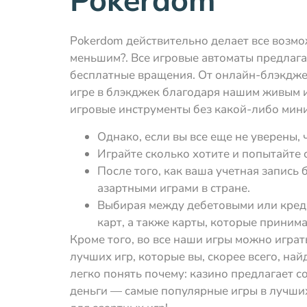
Pokerdom
Pokerdom действительно делает все возмо
меньшим?. Все игровые автоматы предлага
бесплатные вращения. От онлайн-блэкджек
игре в блэкджек благодаря нашим живым и
игровые инструменты без какой-либо мин
Однако, если вы все еще не уверены, 
Играйте сколько хотите и попытайте 
После того, как ваша учетная запис
азартными играми в стране.
Выбирая между дебетовыми или кред
карт, а также карты, которые принима
Кроме того, во все наши игры можно играт
лучших игр, которые вы, скорее всего, на
легко понять почему: казино предлагает с
деньги — самые популярные игры в лучши