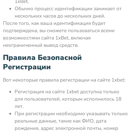
1xBet.
Обычно процесс идентификации занимает от
нескольких часов до нескольких дней.
После того, как ваша идентификация будет
подтверждена, вы сможете пользоваться всеми
возможностями сайта 1xBet, включая
неограниченный вывод средств.
Правила Безопасной
Регистрации
Вот некоторые правила регистрации на сайте 1xbet:
Регистрация на сайте 1xbet доступна только
для пользователей, которым исполнилось 18
лет.
При регистрации необходимо указывать только
реальные данные, такие как ФИО, дата
рождения, адрес электронной почты, номер