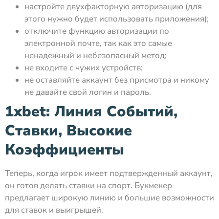
настройте двухфакторную авторизацию (для
этого нужно будет использовать приложения);
отключите функцию авторизации по
электронной почте, так как это самые
ненадежный и небезопасный метод;
не входите с чужих устройств;
не оставляйте аккаунт без присмотра и никому
не давайте свой логин и пароль.
1xbet: Линия Событий,
Ставки, Высокие
Коэффициенты
Теперь, когда игрок имеет подтвержденный аккаунт,
он готов делать ставки на спорт. Букмекер
предлагает широкую линию и большие возможности
для ставок и выигрышей.