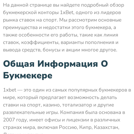
На данной странице вы найдете подробный обзор
букмекерской конторы 1xBet, одного из лидеров
рынка ставок на спорт. Мы рассмотрим основные
преимущества и недостатки этого букмекера, а
также особенности его работы, такие как линия
ставок, коэффициенты, варианты пополнения и
вывода средств, бонусы и акции многое другое.
Общая Информация О
Букмекере
1xbet — это один из самых популярных букмекеров в
мире, который предлагает возможность делать
ставки на спорт, казино, тотализатор и другие
развлекательные игры. Компания была основана в
2007 году, имеет офисы и лицензии в различных
странах мира, включая Россию, Кипр, Казахстан,