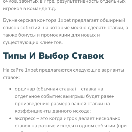
очков, забитых в игре, результативность отдельных
игроков в команде т.д.
Букмекерская контора 1xbet предлагает обширный
список событий, на которые можно сделать ставки, а
также бонусы и промоакции для новых и
существующих клиентов.
Типы И Выбор Ставок
На сайте 1xbet предлагаются следующие варианты
ставок:
ординар (обычная ставка) – ставка на
отдельное событие; выигрыш будет равен
произведению размера вашей ставки на
коэффициенты данного исхода;
экспресс – это когда игрок делает несколько
ставок на разные исходы в одном событии (при