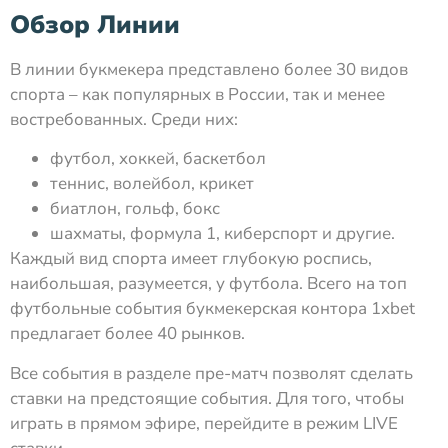
Обзор Линии
В линии букмекера представлено более 30 видов
спорта – как популярных в России, так и менее
востребованных. Среди них:
футбол, хоккей, баскетбол
теннис, волейбол, крикет
биатлон, гольф, бокс
шахматы, формула 1, киберспорт и другие.
Каждый вид спорта имеет глубокую роспись,
наибольшая, разумеется, у футбола. Всего на топ
футбольные события букмекерская контора 1xbet
предлагает более 40 рынков.
Все события в разделе пре-матч позволят сделать
ставки на предстоящие события. Для того, чтобы
играть в прямом эфире, перейдите в режим LIVE