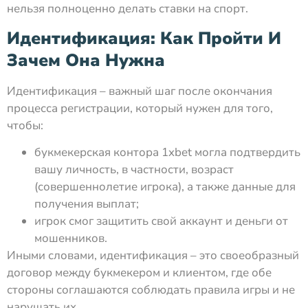
нельзя полноценно делать ставки на спорт.
Идентификация: Как Пройти И
Зачем Она Нужна
Идентификация – важный шаг после окончания
процесса регистрации, который нужен для того,
чтобы:
букмекерская контора 1xbet могла подтвердить
вашу личность, в частности, возраст
(совершеннолетие игрока), а также данные для
получения выплат;
игрок смог защитить свой аккаунт и деньги от
мошенников.
Иными словами, идентификация – это своеобразный
договор между букмекером и клиентом, где обе
стороны соглашаются соблюдать правила игры и не
нарушать их.