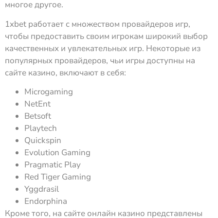
многое другое.
1xbet работает с множеством провайдеров игр,
чтобы предоставить своим игрокам широкий выбор
качественных и увлекательных игр. Некоторые из
популярных провайдеров, чьи игры доступны на
сайте казино, включают в себя:
Microgaming
NetEnt
Betsoft
Playtech
Quickspin
Evolution Gaming
Pragmatic Play
Red Tiger Gaming
Yggdrasil
Endorphina
Кроме того, на сайте онлайн казино представлены