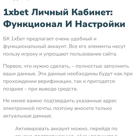
1xbet Личный Кабинет:
Функционал И Настройки
БК 1хБет предлагает очень удобный и
функциональный аккаунт. Все его элементы несут
пользу игроку и упрощают пользование сайта.
Первое, что нужно сделать, – полностью заполнить
ваши данные. Эти данные необходимы будут как при
прохождении верификации, так и пригодятся
позднее – при выводе средств.
Не менее важно подтвердить указанные адрес
электронной почты, поэтому вносите только
актуальные данные.
Активировать аккаунт можно, перейдя по