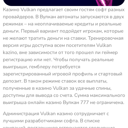
Казино Vulkan предлагает своим гостям софт разных
провайдеров. В Вулкан автоматы запускаются в двух
режимах – на неоплачиваемые кредиты и реальные
деньги. Первый вариант подойдет игрокам, которые
не желают тратить деньги на ставки. Тренировочная
версия игры доступна всем посетителям Vulkan
kazino, вне зависимости от того прошел ли геймер
регистрацию или нет. Чтобы получать реальные
выигрыши, гемблеру потребуется
зарегистрированный игровой профиль и стартовый
депозит. В таком режиме ставок все выплаты,
полученные в казино Vulkan за удачные спины,
доступны для вывода со счета. Сумма максимального
выигрыша онлайн казино Вулкан 777 не ограничена.
Администрация Vulkan казино сотрудничает с
лучшими разработчиками софта. В списке
компаний-поставщиков встречаются следующие