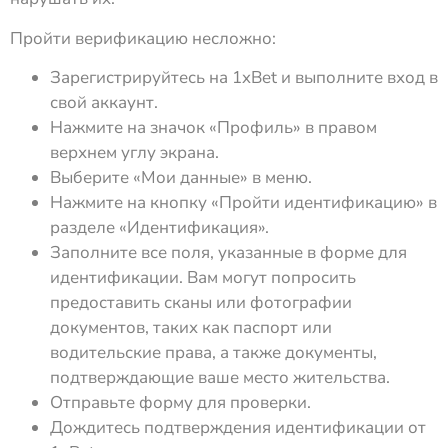
Пройти верификацию несложно:
Зарегистрируйтесь на 1xBet и выполните вход в
свой аккаунт.
Нажмите на значок «Профиль» в правом
верхнем углу экрана.
Выберите «Мои данные» в меню.
Нажмите на кнопку «Пройти идентификацию» в
разделе «Идентификация».
Заполните все поля, указанные в форме для
идентификации. Вам могут попросить
предоставить сканы или фотографии
документов, таких как паспорт или
водительские права, а также документы,
подтверждающие ваше место жительства.
Отправьте форму для проверки.
Дождитесь подтверждения идентификации от