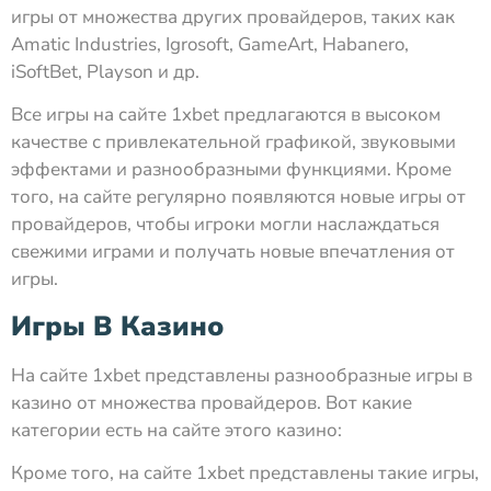
игры от множества других провайдеров, таких как
Amatic Industries, Igrosoft, GameArt, Habanero,
iSoftBet, Playson и др.
Все игры на сайте 1xbet предлагаются в высоком
качестве с привлекательной графикой, звуковыми
эффектами и разнообразными функциями. Кроме
того, на сайте регулярно появляются новые игры от
провайдеров, чтобы игроки могли наслаждаться
свежими играми и получать новые впечатления от
игры.
Игры В Казино
На сайте 1xbet представлены разнообразные игры в
казино от множества провайдеров. Вот какие
категории есть на сайте этого казино:
Кроме того, на сайте 1xbet представлены такие игры,