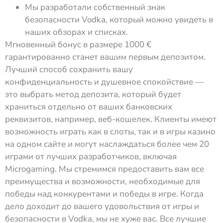
Мы разработали собственный знак
безопасности Vodka, который можно увидеть в
наших обзорах и списках.
Мгновенный бонус в размере 1000 €
гарантированно станет вашим первым депозитом.
Лучший способ сохранить вашу
конфиденциальность и душевное спокойствие —
это выбрать метод депозита, который будет
храниться отдельно от ваших банковских
реквизитов, например, веб-кошелек. Клиенты имеют
возможность играть как в слоты, так и в игры казино
на одном сайте и могут наслаждаться более чем 20
играми от лучших разработчиков, включая
Microgaming. Мы стремимся предоставить вам все
преимущества и возможности, необходимые для
победы над конкурентами и победы в игре. Когда
дело доходит до вашего удовольствия от игры и
безопасности в Vodka, мы не хуже вас. Все лучшие