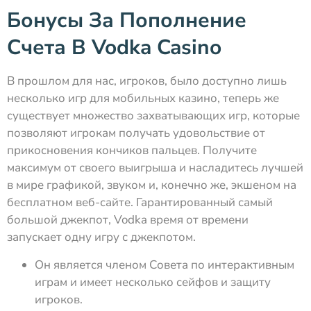
Бонусы За Пополнение
Счета В Vodka Casino
В прошлом для нас, игроков, было доступно лишь
несколько игр для мобильных казино, теперь же
существует множество захватывающих игр, которые
позволяют игрокам получать удовольствие от
прикосновения кончиков пальцев. Получите
максимум от своего выигрыша и насладитесь лучшей
в мире графикой, звуком и, конечно же, экшеном на
бесплатном веб-сайте. Гарантированный самый
большой джекпот, Vodka время от времени
запускает одну игру с джекпотом.
Он является членом Совета по интерактивным
играм и имеет несколько сейфов и защиту
игроков.