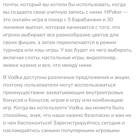
почты, который вы хотели бы использовать, когда
вы создаете свою учетную запись с ними. HPoker —
это онлайн-игра в покер с 5 барабанами и 30
линиями выплат, которая начинается с того, что
игроки выбирают все разнообразие цветов для
своих фишек, а затем переключаются в режим
турнира или кэш-игры. У вас будет из чего выбирать,
включая слоты, настольные игры, видеопокер,
живое казино и все, что между ними.
В Vodka доступны различные предложения и акции,
поэтому пользователи могут воспользоваться
преимуществами захватывающих внутриигровых
бонусов и бонусов, играя в игру или комбинацию
игр. Когда вы используете Vodka, вы можете быть
спокойны, зная, что наше казино безопасно и вам не
о чем беспокоиться! Зарегистрируйтесь сегодня и
наслаждайтесь самыми популярными игровыми