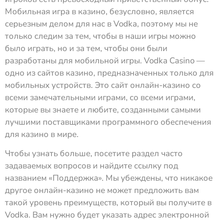
Мобильная игра в казино, безусловно, является
серьезным делом для нас в Vodka, поэтому мы не
только следим за тем, чтобы в наши игры можно
было играть, но и за тем, чтобы они были
разработаны для мобильной игры. Vodka Casino —
одно из сайтов казино, предназначенных только для
мобильных устройств. Это сайт онлайн-казино со
всеми замечательными играми, со всеми играми,
которые вы знаете и любите, созданными самыми
лучшими поставщиками программного обеспечения
для казино в мире.
Чтобы узнать больше, посетите раздел часто
задаваемых вопросов и найдите ссылку под
названием «Поддержка». Мы убеждены, что никакое
другое онлайн-казино не может предложить вам
такой уровень преимуществ, который вы получите в
Vodka. Вам нужно будет указать адрес электронной